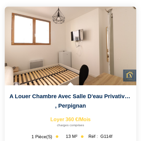
A Louer Chambre Avec Salle D'eau Privative De 13m² Dans...
,
Perpignan
Loyer 360 €/mois
charges comprises
13
M²
Réf :
G114f
1
Pièce(s)