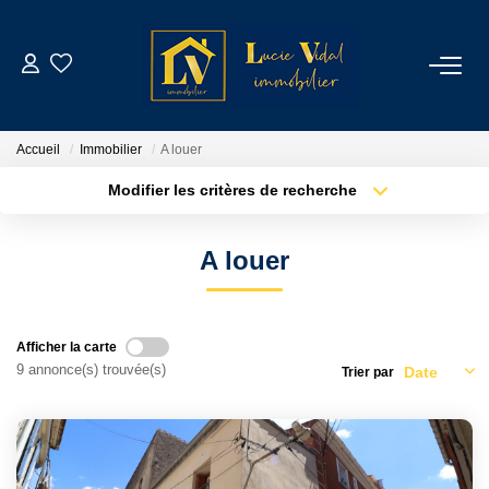
ACHETER
Accueil
Immobilier
A louer
LOUER
Modifier les critères de recherche
Type de transaction
Localisation
Louer
Localisation
GESTION LOCATIVE
A louer
Type de bien
Sélectionnez...
Surface min
ESTIMATION
Plus de critères
Budget max
Afficher la carte
CONTACT
9 annonce(s) trouvée(s)
Trier par
Créer une alerte
NOTRE AGENCE