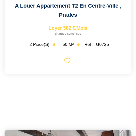
A Louer Appartement T2 En Centre-Ville
,
Prades
Loyer 582 €/mois
charges comprises
50
M²
Réf :
G072b
2
Pièce(s)