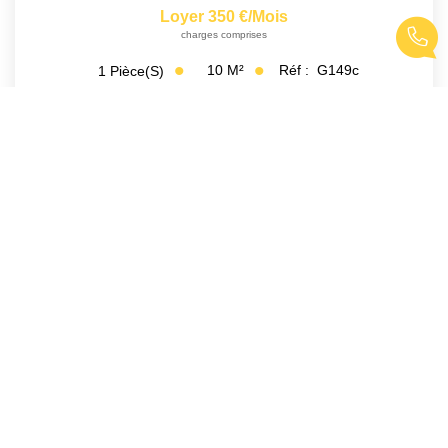
Loyer 350 €/mois
charges comprises
10
M²
Réf :
G149c
1
Pièce(s)
1