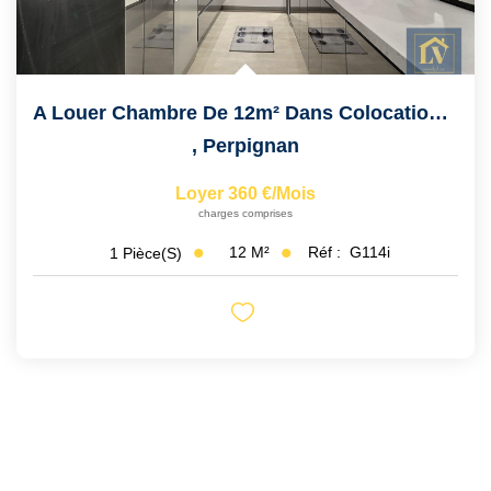
A Louer Chambre De 12m² Dans Colocation De 9 Chambres En...
,
Perpignan
Loyer 360 €/mois
charges comprises
12
M²
Réf :
G114i
1
Pièce(s)