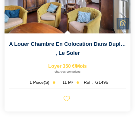
A Louer Chambre En Colocation Dans Duplex T5 À LE SOLER
,
Le Soler
Loyer 350 €/mois
charges comprises
11
M²
Réf :
G149b
1
Pièce(s)