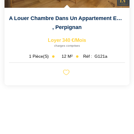
A Louer Chambre Dans Un Appartement En Colocation.
,
Perpignan
Loyer 340 €/mois
charges comprises
12
M²
Réf :
G121a
1
Pièce(s)