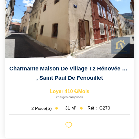
Qui Sommes Nous ?
Notre Équipe
VENDUS/LOUÉS
EN
Charmante Maison De Village T2 Rénovée En Centre Village
,
Saint Paul De Fenouillet
Loyer 410 €/mois
charges comprises
31
M²
Réf :
G270
2
Pièce(s)