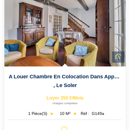
A Louer Chambre En Colocation Dans Appartement Duplex T5 À...
,
Le Soler
Loyer 350 €/mois
charges comprises
10
M²
Réf :
G149a
1
Pièce(s)