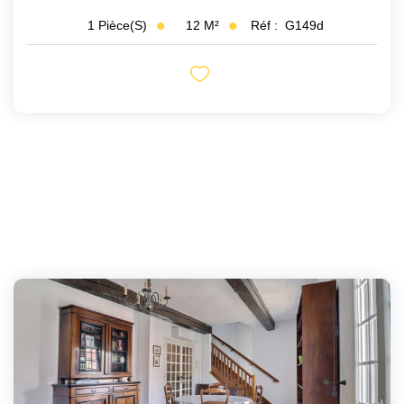
12
M²
Réf :
G149d
1
Pièce(s)