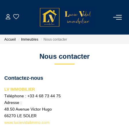
ACHETER
Accueil
Immeubles
Nous contacter
LOUER
Nous contacter
GESTION LOCATIVE
Contactez-nous
ESTIMATION
LV IMMOBILIER
Téléphone :
+33 4 68 73 44 75
CONTACT
Adresse :
48.50 Avenue Victor Hugo
NOTRE AGENCE
66270
LE SOLER
www.lucievidalimmo.com