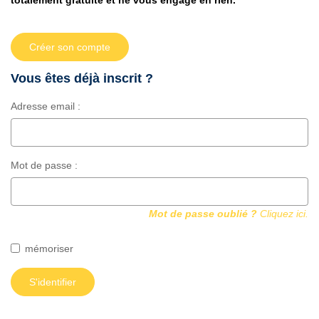
totalement gratuite et ne vous engage en rien.
Qui Sommes Nous ?
Notre Équipe
Créer son compte
VENDUS/LOUÉS
Vous êtes déjà inscrit ?
EN
Adresse email :
Mot de passe :
Mot de passe oublié ?
Cliquez ici.
mémoriser
S'identifier