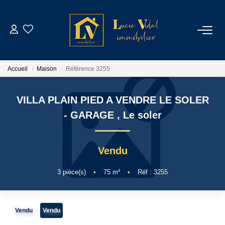
ACHETER
Accueil
Maison
Référence 3255
LOUER
VILLA PLAIN PIED A VENDRE LE SOLER
GESTION LOCATIVE
- GARAGE
,
Le soler
ESTIMATION
Vendu
CONTACT
3
pièce(s)
•
75
m²
•
Réf : 3255
NOTRE AGENCE
Vendu
Vendu