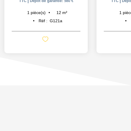
|
|
TTC
Dépôt de garantie: 580 €
TTC
Dépôt
12
m²
1
pièce(s)
1
pièc
Réf :
G121a