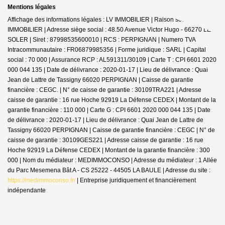
Mentions légales
Affichage des informations légales : LV IMMOBILIER | Raison sociale : LV
IMMOBILIER | Adresse siège social : 48.50 Avenue Victor Hugo - 66270 LE
SOLER | Siret : 87998535600010 | RCS : PERPIGNAN | Numero TVA
Intracommunautaire : FR06879985356 | Forme juridique : SARL | Capital
social : 70 000 | Assurance RCP : AL591311/30109 |
Carte T : CPI 6601 2020
000 044 135 | Date de délivrance : 2020-01-17 | Lieu de délivrance : Quai
Jean de Lattre de Tassigny 66020 PERPIGNAN | Caisse de garantie
financière : CEGC. | N° de caisse de garantie : 30109TRA221 | Adresse
caisse de garantie : 16 rue Hoche 92919 La Défense CEDEX | Montant de la
garantie financière : 110 000 | Carte G : CPI 6601 2020 000 044 135 | Date
de délivrance : 2020-01-17 | Lieu de délivrance : Quai Jean de Lattre de
Tassigny 66020 PERPIGNAN | Caisse de garantie financière : CEGC | N° de
caisse de garantie : 30109GES221 | Adresse caisse de garantie : 16 rue
Hoche 92919 La Défense CEDEX | Montant de la garantie financière : 300
000 | Nom du médiateur : MEDIMMOCONSO | Adresse du médiateur : 1 Allée
du Parc Mesemena Bât A - CS 25222 - 44505 LA BAULE | Adresse du site :
https://medimmoconso.fr/
|
Entreprise juridiquement et financièrement
indépendante