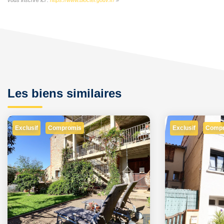
Les biens similaires
Exclusif
Exclusif
Compromis
Comp