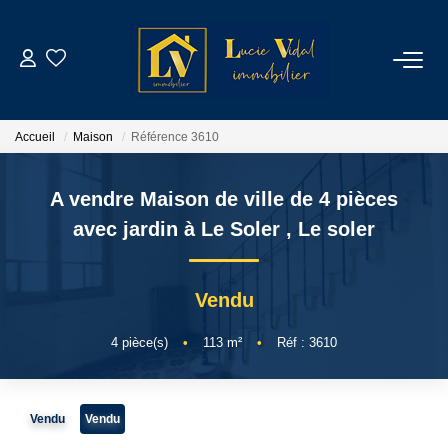
ACHETER
Accueil
Maison
Référence 3610
LOUER
A vendre Maison de ville de 4 pièces
GESTION LOCATIVE
avec jardin à Le Soler
,
Le soler
ESTIMATION
Vendu
CONTACT
4
pièce(s)
•
113
m²
•
Réf : 3610
NOTRE AGENCE
Vendu
Vendu