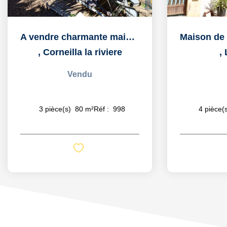
A vendre charmante maison de village avec jardin, garage et...
,
Corneilla la riviere
,
Vendu
3
pièce(s)
80
m²
Réf :
998
4
pièce(