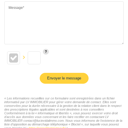
Message*
Envoyer le message
« Les informations recueillies sur ce formulaire sont enregistrées dans un fichier
informatisé par LV IMMOBILIER pour gérer votre demande de contact. Elles sont
conservées pour la durée nécessaire à la gestion de la relation client dans le respect
des prescriptions légales applicables et sont destinées à nos conseillers
Conformément à la loi « informatique et libertés », vous pouvez exercer votre droit
d'accès aux données vous concernant et les faire rectifier en contactant LV
IMMOBILIER contact@lucievidalimmo.com. Nous vous informons de l'existence de la
liste d'opposition au démarchage téléphonique « Bloctel », sur laquelle vous pouvez
vous inscrire ici :
https://www.bloctel.gouv.fr/
»