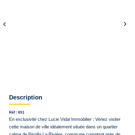
Qui Sommes Nous ?
Notre Équipe
VENDUS/LOUÉS
EN
Description
Réf : 651
En exclusivité chez Lucie Vidal Immobilier : Venez visiter
cette maison de ville idéalement située dans un quartier
calme de Pezilla La Rivière, commune comptant près de