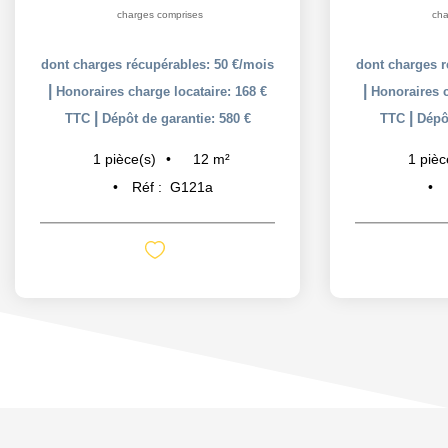
charges comprises
cha
dont charges récupérables: 50 €/mois
dont charges r
|
|
Honoraires charge locataire: 168 €
Honoraires c
|
|
TTC
Dépôt de garantie: 580 €
TTC
Dépôt
12
m²
1
pièce(s)
1
pièc
Réf :
G121a