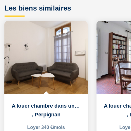
Les biens similaires
A louer chambre dans un appartement en colocation.
,
Perpignan
,
Loyer 340 €/mois
Loye