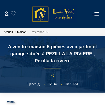
ACHETER
Accueil
Maison
Référence 651
LOUER
A vendre maison 5 pièces avec jardin et
GESTION LOCATIVE
garage située à PEZILLA LA RIVIERE
,
Pezilla la riviere
ESTIMATION
NC
CONTACT
5
pièce(s)
•
120
m²
•
Réf : 651
NOTRE AGENCE
Vendu