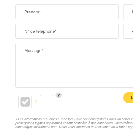
Prénom*
N° de téléphone*
Message*
E
« Les informations recueillies sur ce formulaire sont enregistrées dans un fichie
prescriptions légales applicables et sont destinées à nos conseillers Conformémen
contact@lucievidalimmo.com. Nous vous informons de l'existence de la liste d'oppo