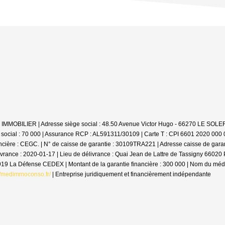
 LV IMMOBILIER | Adresse siège social : 48.50 Avenue Victor Hugo - 66270 LE SO
 social : 70 000 | Assurance RCP : AL591311/30109 |
Carte T : CPI 6601 2020 000 0
cière : CEGC. | N° de caisse de garantie : 30109TRA221 | Adresse caisse de gara
livrance : 2020-01-17 | Lieu de délivrance : Quai Jean de Lattre de Tassigny 6602
2919 La Défense CEDEX | Montant de la garantie financière : 300 000 | Nom du m
//medimmoconso.fr/
|
Entreprise juridiquement et financièrement indépendante