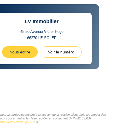
LV Immobilier
48.50 Avenue Victor Hugo
66270
LE SOLER
Nous écrire
Voir le numéro
ur la durée nécessaire à la gestion de la relation client dans le respect des
vous concernant et les faire rectifier en contactant LV IMMOBILIER
ttps://www.bloctel.gouv.fr/
»