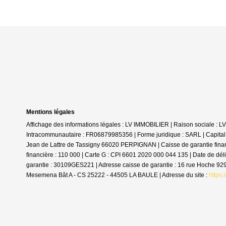
Mentions légales
Affichage des informations légales : LV IMMOBILIER | Raison sociale :
Intracommunautaire : FR06879985356 | Forme juridique : SARL | Capital
Jean de Lattre de Tassigny 66020 PERPIGNAN | Caisse de garantie finan
financière : 110 000 | Carte G : CPI 6601 2020 000 044 135 | Date de dé
garantie : 30109GES221 | Adresse caisse de garantie : 16 rue Hoche 9
Mesemena Bât A - CS 25222 - 44505 LA BAULE | Adresse du site :
https: