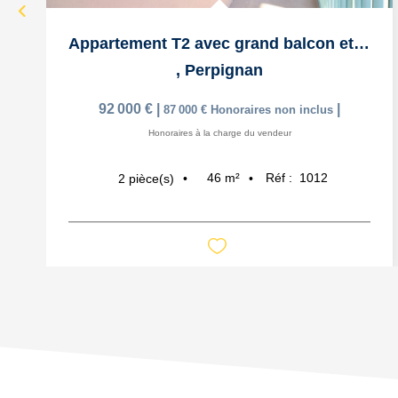
Appartement T2 avec grand balcon et cave en Centre-Ville
,
Perpignan
92 000 €
|
|
87 000 €
Honoraires non inclus
Honoraires à la charge du vendeur
46
m²
Réf :
1012
2
pièce(s)