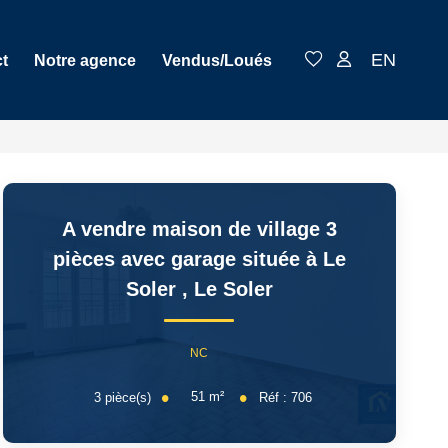
EN
t
Notre agence
Vendus/Loués
A vendre maison de village 3
pièces avec garage située à Le
Soler
,
Le Soler
NC
51
m²
3
pièce(s)
Réf :
706