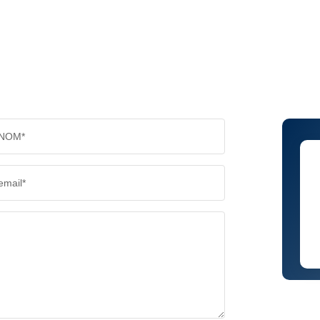
NOM*
email*