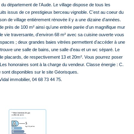
e du département de l'Aude. Le village dispose de tous les
ts issus de ce prestigieux berceau vignoble. C'est au coeur du
on de village entièrement rénovée il y a une dizaine d'années.
 près de 100 m² ainsi qu'une entrée parée d'un magnifique mur
de vie traversante, d'environ 68 m² avec sa cuisine ouverte vous
s espaces ; deux grandes baies vitrées permettent d'accéder à une
trouve une salle de bains, une salle d'eau et un wc séparé. Le
de placards, de respectivement 13 et 20m². Vous pourrez poser
Les honoraires sont à la charge du vendeur. Classe énergie : C.
 sont disponibles sur le site Géorisques.
Vidal immobilier, 04 68 73 44 75.