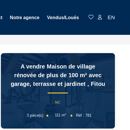
EN
t
Notre agence
Vendus/Loués
A vendre Maison de village
rénovée de plus de 100 m² avec
garage, terrasse et jardinet
,
Fitou
NC
111
m²
3
pièce(s)
Réf :
781