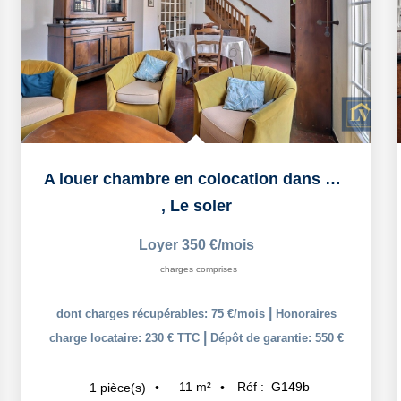
A louer chambre en colocation dans duplex T5 à LE SOLER
,
Le soler
Loyer 350 €/mois
charges comprises
|
dont charges récupérables: 75 €/mois
Honoraires
|
charge locataire: 230 € TTC
Dépôt de garantie: 550 €
11
m²
Réf :
G149b
1
pièce(s)