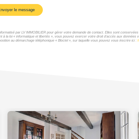
nvoyer le message
r informatisé par LV IMMOBILIER pour gérer votre demande de contact. Elles sont conservées po
t à la loi « informatique et libertés », vous pouvez exercer votre droit d'accès aux données 
sition au démarchage téléphonique « Bloctel », sur laquelle vous pouvez vous inscrire ici :
h