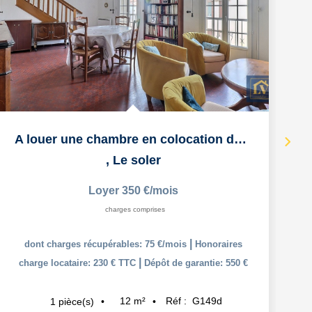
A louer une chambre en colocation dans appartement duplex...
,
Le soler
Loyer 350 €/mois
charges comprises
|
dont charges récupérables: 75 €/mois
Honoraires
|
charge locataire: 230 € TTC
Dépôt de garantie: 550 €
12
m²
Réf :
G149d
1
pièce(s)