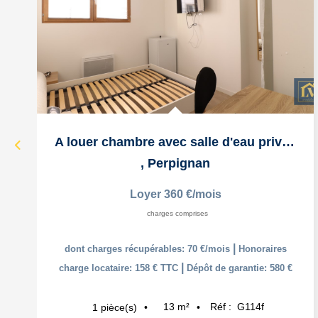
A louer chambre avec salle d'eau privative de 13m² dans...
,
Perpignan
Loyer 360 €/mois
charges comprises
|
dont charges récupérables: 70 €/mois
Honoraires
|
charge locataire: 158 € TTC
Dépôt de garantie: 580 €
13
m²
Réf :
G114f
1
pièce(s)