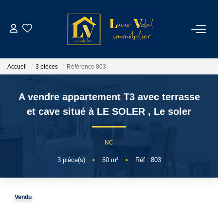
ACHETER
Accueil
3 pièces
Référence 803
LOUER
A vendre appartement T3 avec terrasse
GESTION LOCATIVE
et cave situé à LE SOLER
,
Le soler
ESTIMATION
NC
3
pièce(s)
•
60
m²
•
Réf : 803
CONTACT
NOTRE AGENCE
Vendu