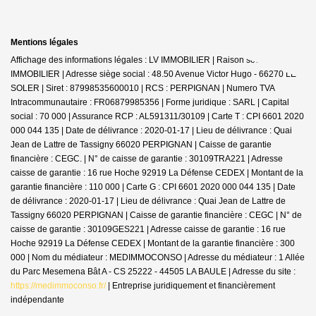
Mentions légales
Affichage des informations légales : LV IMMOBILIER | Raison sociale : LV
IMMOBILIER | Adresse siège social : 48.50 Avenue Victor Hugo - 66270 LE
SOLER | Siret : 87998535600010 | RCS : PERPIGNAN | Numero TVA
Intracommunautaire : FR06879985356 | Forme juridique : SARL | Capital
social : 70 000 | Assurance RCP : AL591311/30109 |
Carte T : CPI 6601 2020
000 044 135 | Date de délivrance : 2020-01-17 | Lieu de délivrance : Quai
Jean de Lattre de Tassigny 66020 PERPIGNAN | Caisse de garantie
financière : CEGC. | N° de caisse de garantie : 30109TRA221 | Adresse
caisse de garantie : 16 rue Hoche 92919 La Défense CEDEX | Montant de la
garantie financière : 110 000 | Carte G : CPI 6601 2020 000 044 135 | Date
de délivrance : 2020-01-17 | Lieu de délivrance : Quai Jean de Lattre de
Tassigny 66020 PERPIGNAN | Caisse de garantie financière : CEGC | N° de
caisse de garantie : 30109GES221 | Adresse caisse de garantie : 16 rue
Hoche 92919 La Défense CEDEX | Montant de la garantie financière : 300
000 | Nom du médiateur : MEDIMMOCONSO | Adresse du médiateur : 1 Allée
du Parc Mesemena Bât A - CS 25222 - 44505 LA BAULE | Adresse du site :
https://medimmoconso.fr/
|
Entreprise juridiquement et financièrement
indépendante