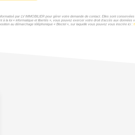
r informatisé par LV IMMOBILIER pour gérer votre demande de contact. Elles sont conservées po
t à la loi « informatique et libertés », vous pouvez exercer votre droit d'accès aux données 
sition au démarchage téléphonique « Bloctel », sur laquelle vous pouvez vous inscrire ici :
h