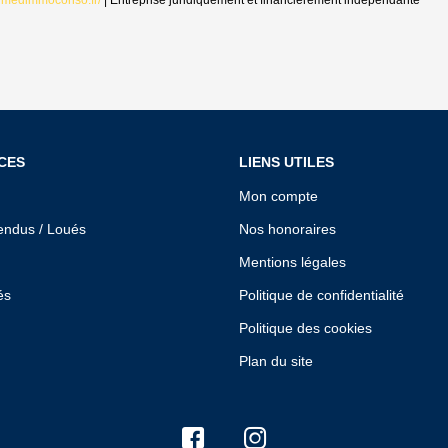
//medimmoconso.fr/
|
Entreprise juridiquement et financièrement indépendante
CES
LIENS UTILES
Mon compte
endus / Loués
Nos honoraires
Mentions légales
és
Politique de confidentialité
Politique des cookies
Plan du site