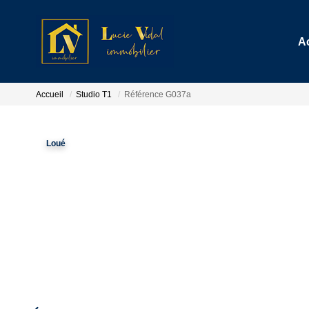
A
Accueil
Studio T1
Référence G037a
Loué