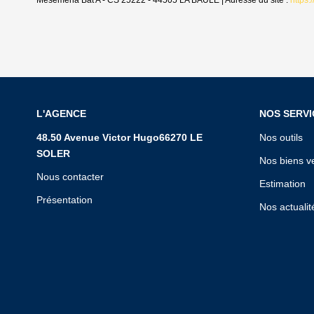
Mesemena Bât A - CS 25222 - 44505 LA BAULE | Adresse du site :
https:
L'AGENCE
NOS SERVI
48.50 Avenue Victor Hugo66270 LE
Nos outils
SOLER
Nos biens v
Nous contacter
Estimation
Présentation
Nos actualit