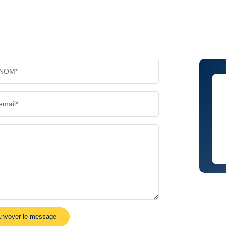
NOM*
email*
nvoyer le message