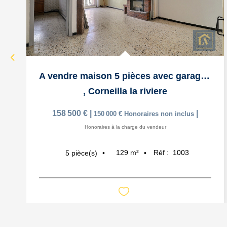
A vendre maison 5 pièces avec garage et terrasse
,
Corneilla la riviere
158 500 €
|
|
150 000 €
Honoraires non inclus
Honoraires à la charge du vendeur
129
m²
Réf :
1003
5
pièce(s)