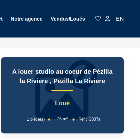
EN
t
Notre agence
Vendus/Loués
A louer studio au coeur de Pézilla
la Riviere
,
Pezilla La Riviere
Loué
26
m²
1
pièce(s)
Réf :
G037a