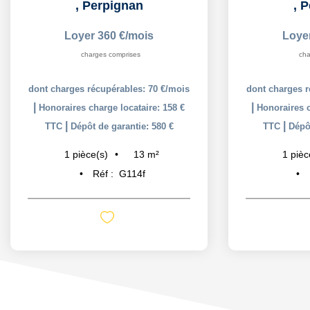
,
Perpignan
,
P
Loyer 360 €/mois
Loye
charges comprises
cha
dont charges récupérables: 70 €/mois
dont charges r
|
|
Honoraires charge locataire: 158 €
Honoraires c
|
|
TTC
Dépôt de garantie: 580 €
TTC
Dépôt
13
m²
1
pièce(s)
1
pièc
Réf :
G114f