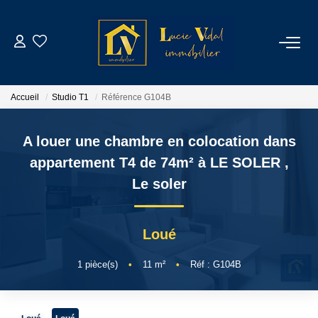
ACHETER
Accueil
Studio T1
Référence G104B
LOUER
A louer une chambre en colocation dans
GESTION LOCATIVE
appartement T4 de 74m² à LE SOLER
,
Le soler
ESTIMATION
Loué
CONTACT
1
pièce(s)
•
11
m²
•
Réf : G104B
NOTRE AGENCE