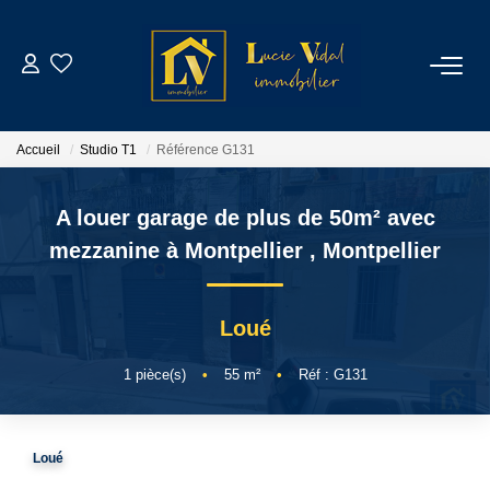
ACHETER
Accueil
Studio T1
Référence G131
LOUER
A louer garage de plus de 50m² avec
GESTION LOCATIVE
mezzanine à Montpellier
,
Montpellier
ESTIMATION
Loué
CONTACT
1
pièce(s)
•
55
m²
•
Réf : G131
NOTRE AGENCE
Loué