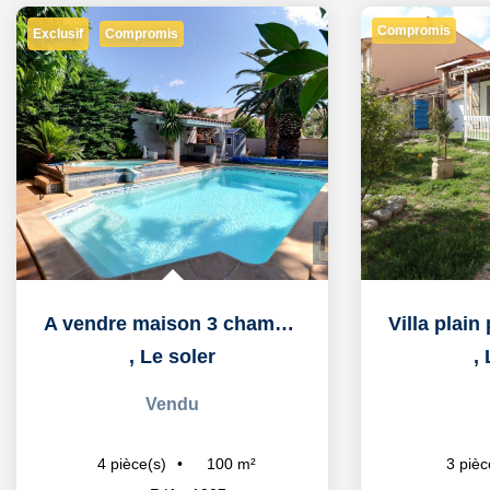
Compromis
Exclusif
Compromis
A vendre maison 3 chambres avec jardin arboré et piscine
,
Le soler
,
Vendu
100
m²
4
pièce(s)
3
pièc