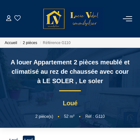
ACHETER
Accueil
2 pièces
Référence G110
LOUER
A louer Appartement 2 pièces meublé et
GESTION LOCATIVE
climatisé au rez de chaussée avec cour
à LE SOLER
,
Le soler
ESTIMATION
Loué
CONTACT
2
pièce(s)
•
52
m²
•
Réf : G110
NOTRE AGENCE