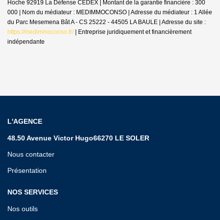
Hoche 92919 La Défense CEDEX | Montant de la garantie financière : 300
000 | Nom du médiateur : MEDIMMOCONSO | Adresse du médiateur : 1 Allée
du Parc Mesemena Bât A - CS 25222 - 44505 LA BAULE | Adresse du site :
https://medimmoconso.fr/
|
Entreprise juridiquement et financièrement
indépendante
L'AGENCE
48.50 Avenue Victor Hugo66270 LE SOLER
Nous contacter
Présentation
NOS SERVICES
Nos outils