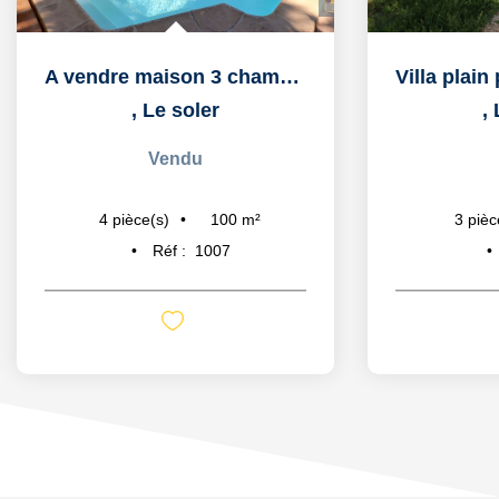
A vendre maison 3 chambres avec jardin arboré et piscine
,
Le soler
,
Vendu
100
m²
4
pièce(s)
3
pièc
Réf :
1007