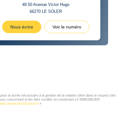
48.50 Avenue Victor Hugo
66270
LE SOLER
Nous écrire
Voir le numéro
ur la durée nécessaire à la gestion de la relation client dans le respect des
vous concernant et les faire rectifier en contactant LV IMMOBILIER
ttps://www.bloctel.gouv.fr/
»