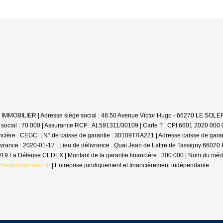
 LV IMMOBILIER | Adresse siège social : 48.50 Avenue Victor Hugo - 66270 LE SO
 social : 70 000 | Assurance RCP : AL591311/30109 |
Carte T : CPI 6601 2020 000 0
cière : CEGC. | N° de caisse de garantie : 30109TRA221 | Adresse caisse de gara
livrance : 2020-01-17 | Lieu de délivrance : Quai Jean de Lattre de Tassigny 6602
2919 La Défense CEDEX | Montant de la garantie financière : 300 000 | Nom du m
//medimmoconso.fr/
|
Entreprise juridiquement et financièrement indépendante