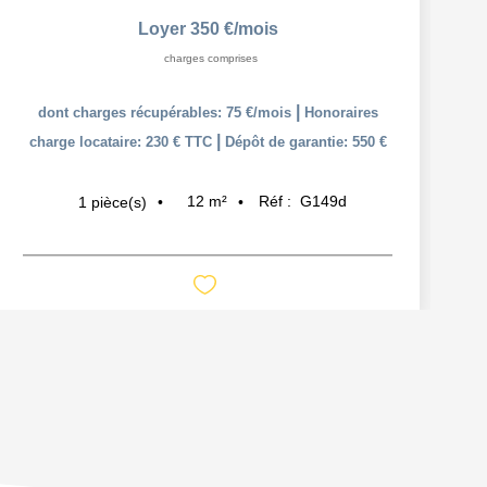
Loyer 350 €/mois
charges comprises
|
dont charges récupérables: 75 €/mois
Honoraires
|
charge locataire: 230 € TTC
Dépôt de garantie: 550 €
12
m²
Réf :
G149d
1
pièce(s)