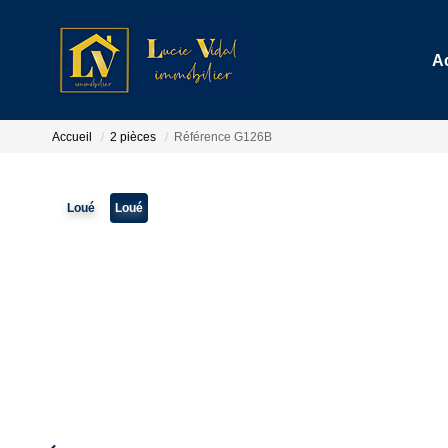
A
Accueil
2 pièces
Référence G126B
Loué
Loué