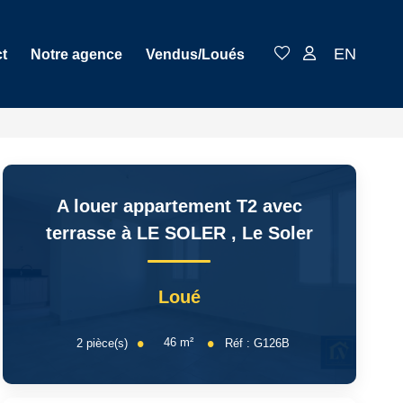
EN
t
Notre agence
Vendus/Loués
A louer appartement T2 avec
terrasse à LE SOLER
,
Le Soler
Loué
46
m²
2
pièce(s)
Réf :
G126B