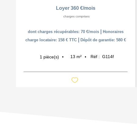
Loyer 360 €/mois
charges comprises
|
dont charges récupérables: 70 €/mois
Honoraires
|
charge locataire: 158 € TTC
Dépôt de garantie: 580 €
13
m²
Réf :
G114f
1
pièce(s)