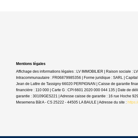
Mentions légales
Affichage des informations légales : LV IMMOBILIER | Raison sociale :
Intracommunautaire : FR06879985356 | Forme juridique : SARL | Capital
Jean de Lattre de Tassigny 66020 PERPIGNAN | Caisse de garantie finan
financière : 110 000 | Carte G : CPI 6601 2020 000 044 135 | Date de dé
garantie : 30109GES221 | Adresse caisse de garantie : 16 rue Hoche 9
Mesemena Bât A - CS 25222 - 44505 LA BAULE | Adresse du site :
https: