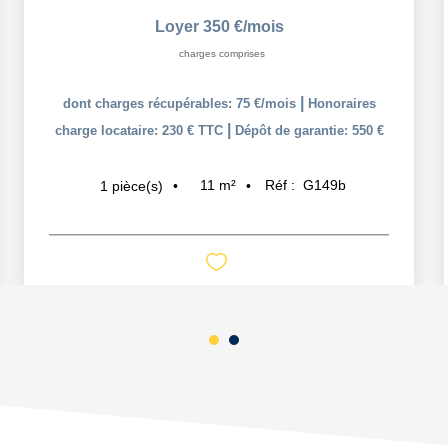
Loyer 350 €/mois
charges comprises
|
dont charges récupérables: 75 €/mois
Honoraires
|
charge locataire: 230 € TTC
Dépôt de garantie: 550 €
11
m²
Réf :
G149b
1
pièce(s)