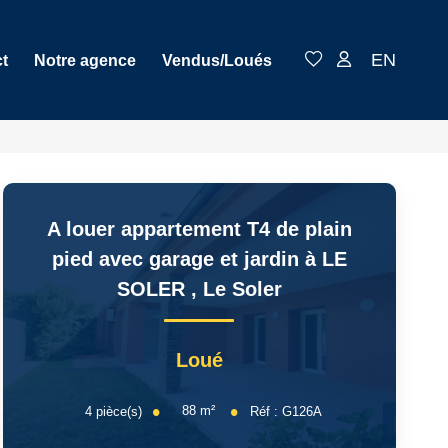
EN
t
Notre agence
Vendus/Loués
A louer appartement T4 de plain
pied avec garage et jardin à LE
SOLER
,
Le Soler
Loué
88
m²
4
pièce(s)
Réf :
G126A