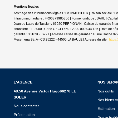
Mentions légales
Affichage des informations légales : LV IMMOBILIER | Raison sociale :
Intracommunautaire : FR06879985356 | Forme juridique : SARL | Capital
Jean de Lattre de Tassigny 66020 PERPIGNAN | Caisse de garantie finan
financière : 110 000 | Carte G : CPI 6601 2020 000 044 135 | Date de dé
garantie : 30109GES221 | Adresse caisse de garantie : 16 rue Hoche 9
Mesemena Bât A - CS 25222 - 44505 LA BAULE | Adresse du site :
https:
L'AGENCE
NOS SERVI
48.50 Avenue Victor Hugo66270 LE
Nos outils
SOLER
Nos biens v
Nous contacter
Estimation
Présentation
Nos actualit