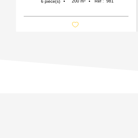
200
m²
Réf :
981
6
pièce(s)