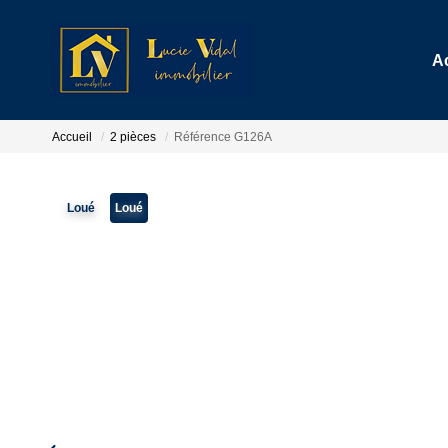
A
Accueil
2 pièces
Référence G126A
Loué
Loué