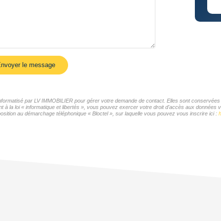
nvoyer le message
r informatisé par LV IMMOBILIER pour gérer votre demande de contact. Elles sont conservées po
t à la loi « informatique et libertés », vous pouvez exercer votre droit d'accès aux données 
sition au démarchage téléphonique « Bloctel », sur laquelle vous pouvez vous inscrire ici :
h