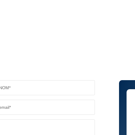
NOM*
email*