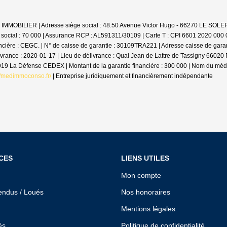
 LV IMMOBILIER | Adresse siège social : 48.50 Avenue Victor Hugo - 66270 LE SO
 social : 70 000 | Assurance RCP : AL591311/30109 |
Carte T : CPI 6601 2020 000 0
cière : CEGC. | N° de caisse de garantie : 30109TRA221 | Adresse caisse de gara
livrance : 2020-01-17 | Lieu de délivrance : Quai Jean de Lattre de Tassigny 6602
2919 La Défense CEDEX | Montant de la garantie financière : 300 000 | Nom du m
//medimmoconso.fr/
|
Entreprise juridiquement et financièrement indépendante
CES
LIENS UTILES
Mon compte
endus / Loués
Nos honoraires
Mentions légales
és
Politique de confidentialité