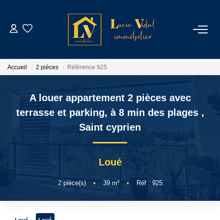
ACHETER
Accueil
2 pièces
Référence 925
LOUER
A louer appartement 2 pièces avec
GESTION LOCATIVE
terrasse et parking, à 8 min des plages
,
Saint cyprien
ESTIMATION
Loué
CONTACT
2
pièce(s)
•
39
m²
•
Réf : 925
NOTRE AGENCE