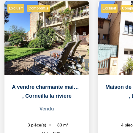
Exclusif
Exclusif
Compromis
Comp
A vendre charmante maison de village avec jardin, garage et...
,
Corneilla la riviere
,
Vendu
80
m²
3
pièce(s)
4
pièc