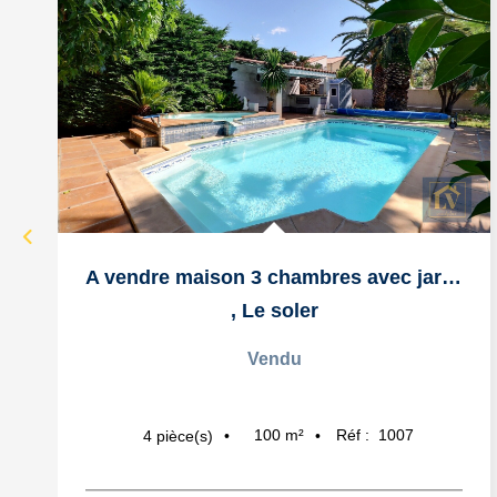
A vendre maison 3 chambres avec jardin arboré et piscine
,
Le soler
Vendu
100
m²
Réf :
1007
4
pièce(s)