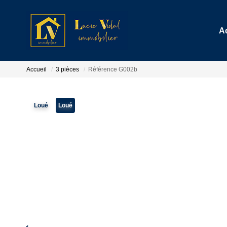
A
Accueil
3 pièces
Référence G002b
Loué
Loué