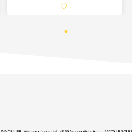
 LV IMMOBILIER | Adresse siège social : 48.50 Avenue Victor Hugo - 66270 LE SO