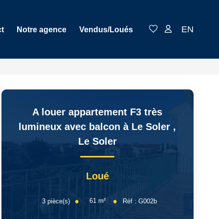
EN
t
Notre agence
Vendus/Loués
A louer appartement F3 très
lumineux avec balcon à Le Soler
,
Le Soler
Loué
61
m²
3
pièce(s)
Réf :
G002b