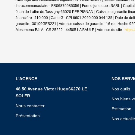
Intracommunautaire : FR06879985356 | Forme juridique : SARL | Capital
Jean de Lattre de Tassigny 66020 PERPIGNAN | Caisse de garantie finan
financière : 110 000 | Carte G : CPI 6601 2020 000 044 135 | Date de dé
garantie : 30109GES221 | Adresse caisse de garantie : 16 rue Hoche 9
Mesemena Bât A - CS 25222 - 44505 LA BAULE | Adresse du site :
https:
L'AGENCE
NOS SERVI
48.50 Avenue Victor Hugo66270 LE
Nos outils
SOLER
Nos biens v
Nous contacter
Estimation
Présentation
Nos actualit