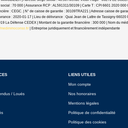
 social : 70 000 | Assurance RCP : AL591311/30109 |
Carte T : CPI 6601 2020 000 0
cière : CEGC. | N° de caisse de garantie : 30109TRA221 | Adresse caisse de gara
livrance : 2020-01-17 | Lieu de délivrance : Quai Jean de Lattre de Tassigny 6602
2919 La Défense CEDEX | Montant de la garantie financière : 300 000 | Nom du m
//medimmoconso.fr/
|
Entreprise juridiquement et financièrement indépendante
CES
LIENS UTILES
Mon compte
endus / Loués
Nos honoraires
Mentions légales
és
Politique de confidentialité
Politique des cookies