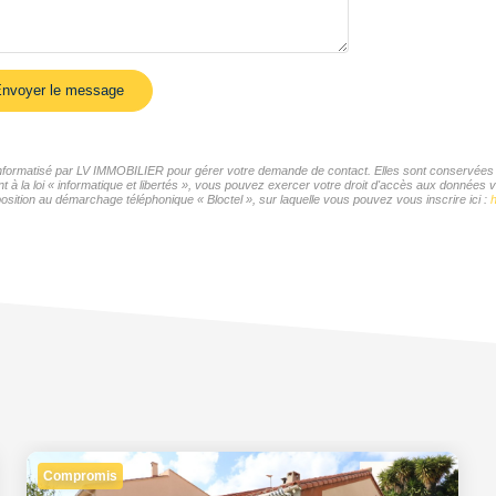
nvoyer le message
r informatisé par LV IMMOBILIER pour gérer votre demande de contact. Elles sont conservées po
t à la loi « informatique et libertés », vous pouvez exercer votre droit d'accès aux données 
sition au démarchage téléphonique « Bloctel », sur laquelle vous pouvez vous inscrire ici :
h
Compromis