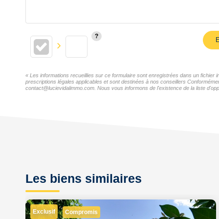
E
« Les informations recueillies sur ce formulaire sont enregistrées dans un fichie
prescriptions légales applicables et sont destinées à nos conseillers Conformémen
contact@lucievidalimmo.com. Nous vous informons de l'existence de la liste d'oppo
Les biens similaires
Exclusif
Compromis