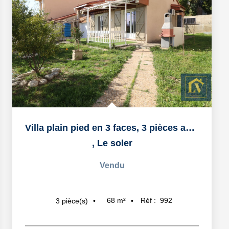
Villa plain pied en 3 faces, 3 pièces avec garage
,
Le soler
Vendu
68
m²
Réf :
992
3
pièce(s)