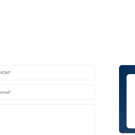
NOM*
email*