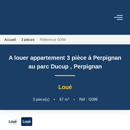
ACHETER
Accueil
3 pièces
Référence G099
LOUER
A louer appartement 3 pièce à Perpignan
GESTION LOCATIVE
au parc Ducup
,
Perpignan
ESTIMATION
Loué
CONTACT
3
pièce(s)
•
67
m²
•
Réf : G099
NOTRE AGENCE
Loué
Loué
Qui Sommes Nous ?