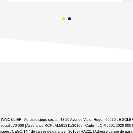
 LV IMMOBILIER | Adresse siège social : 48.50 Avenue Victor Hugo - 66270 LE SO
 social : 70 000 | Assurance RCP : AL591311/30109 |
Carte T : CPI 6601 2020 000 0
cière : CEGC. | N° de caisse de garantie : 30109TRA221 | Adresse caisse de gara