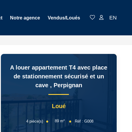
EN
t
Notre agence
Vendus/Loués
A louer appartement T4 avec place
de stationnement sécurisé et un
cave
,
Perpignan
Loué
89
m²
4
pièce(s)
Réf :
G008