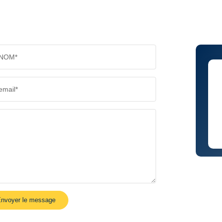
NOM*
email*
nvoyer le message