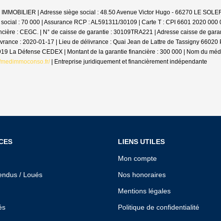
 LV IMMOBILIER | Adresse siège social : 48.50 Avenue Victor Hugo - 66270 LE SO
 social : 70 000 | Assurance RCP : AL591311/30109 |
Carte T : CPI 6601 2020 000 0
cière : CEGC. | N° de caisse de garantie : 30109TRA221 | Adresse caisse de gara
livrance : 2020-01-17 | Lieu de délivrance : Quai Jean de Lattre de Tassigny 6602
2919 La Défense CEDEX | Montant de la garantie financière : 300 000 | Nom du m
//medimmoconso.fr/
|
Entreprise juridiquement et financièrement indépendante
CES
LIENS UTILES
Mon compte
endus / Loués
Nos honoraires
Mentions légales
és
Politique de confidentialité