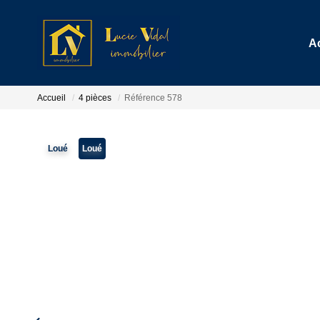
A
Accueil
4 pièces
Référence 578
Loué
Loué