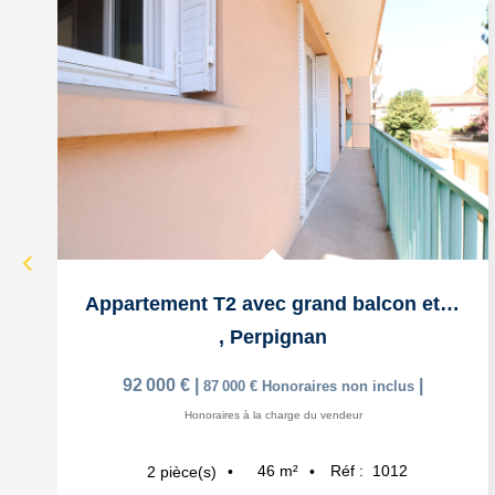
Appartement T2 avec grand balcon et cave en Centre-Ville
,
Perpignan
92 000 €
|
|
87 000 €
Honoraires non inclus
Honoraires à la charge du vendeur
46
m²
Réf :
1012
2
pièce(s)