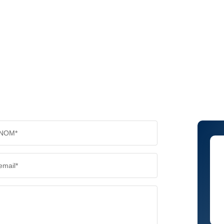
NOM*
email*