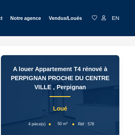
EN
t
Notre agence
Vendus/Loués
A louer Appartement T4 rénové à
PERPIGNAN PROCHE DU CENTRE
VILLE
,
Perpignan
Loué
50
m²
4
pièce(s)
Réf :
578