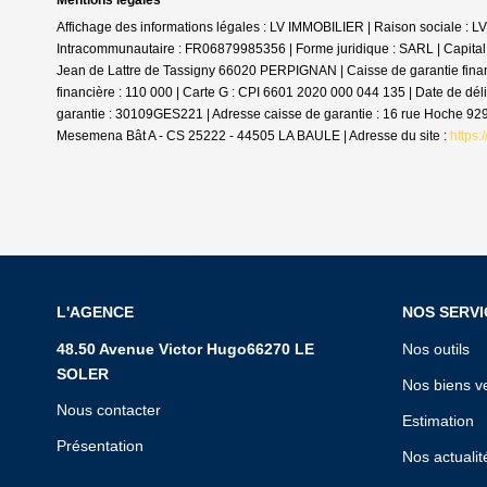
Mentions légales
Affichage des informations légales : LV IMMOBILIER | Raison sociale :
Intracommunautaire : FR06879985356 | Forme juridique : SARL | Capital
Jean de Lattre de Tassigny 66020 PERPIGNAN | Caisse de garantie finan
financière : 110 000 | Carte G : CPI 6601 2020 000 044 135 | Date de dé
garantie : 30109GES221 | Adresse caisse de garantie : 16 rue Hoche 9
Mesemena Bât A - CS 25222 - 44505 LA BAULE | Adresse du site :
https:
L'AGENCE
NOS SERVI
48.50 Avenue Victor Hugo66270 LE
Nos outils
SOLER
Nos biens v
Nous contacter
Estimation
Présentation
Nos actualit