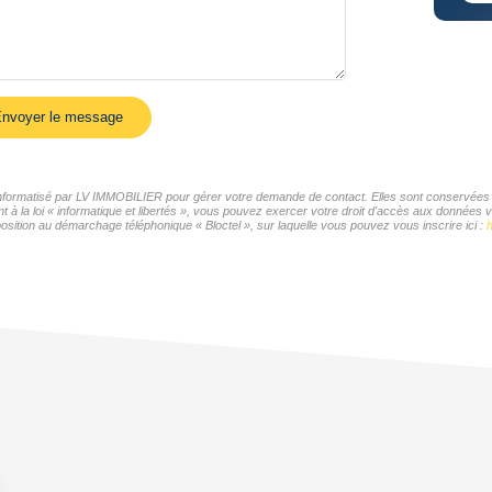
nvoyer le message
r informatisé par LV IMMOBILIER pour gérer votre demande de contact. Elles sont conservées po
t à la loi « informatique et libertés », vous pouvez exercer votre droit d'accès aux données 
sition au démarchage téléphonique « Bloctel », sur laquelle vous pouvez vous inscrire ici :
h