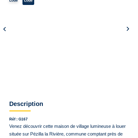
Qui Sommes Nous ?
Loué
Loué
Notre Équipe
VENDUS/LOUÉS
EN
Description
Réf : G167
Venez découvrir cette maison de village lumineuse à louer
située sur Pézilla la Rivière, commune comptant près de