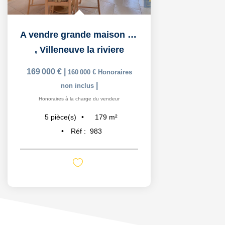
A vendre grande maison 5 pièces avec commerce.
,
Villeneuve la riviere
169 000 €
|
160 000 €
Honoraires
|
non inclus
Honoraires à la charge du vendeur
179
m²
5
pièce(s)
Réf :
983