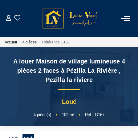
ACHETER
Accueil
4 pièces
Référence G167
LOUER
A louer Maison de village lumineuse 4
GESTION LOCATIVE
pièces 2 faces à Pézilla La Rivière
,
Pezilla la riviere
ESTIMATION
Loué
CONTACT
4
pièce(s)
•
102
m²
•
Réf : G167
NOTRE AGENCE