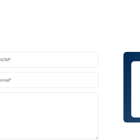
NOM*
email*