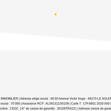
 LV IMMOBILIER | Adresse siège social : 48.50 Avenue Victor Hugo - 66270 LE SO
 social : 70 000 | Assurance RCP : AL591311/30109 |
Carte T : CPI 6601 2020 000 0
cière : CEGC. | N° de caisse de garantie : 30109TRA221 | Adresse caisse de gara