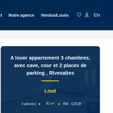
EN
t
Notre agence
Vendus/Loués
A louer appartement 3 chambres,
avec cave, cour et 2 places de
parking
,
Rivesaltes
Loué
92
m²
4
pièce(s)
Réf :
G251B