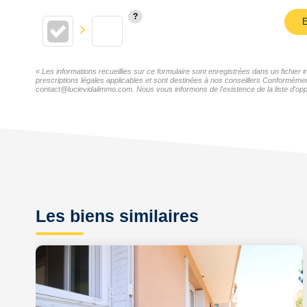
E
« Les informations recueillies sur ce formulaire sont enregistrées dans un fichie
prescriptions légales applicables et sont destinées à nos conseillers Conformémen
contact@lucievidalimmo.com. Nous vous informons de l'existence de la liste d'oppo
Les biens similaires