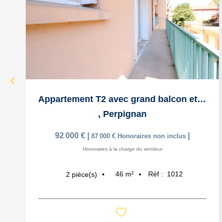
Appartement T2 avec grand balcon et cave en Centre-Ville
,
Perpignan
92 000 €
|
|
87 000 €
Honoraires non inclus
Honoraires à la charge du vendeur
46
m²
Réf :
1012
2
pièce(s)