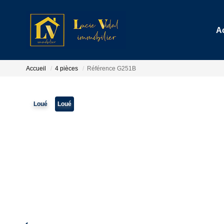
A
Accueil
4 pièces
Référence G251B
Loué
Loué