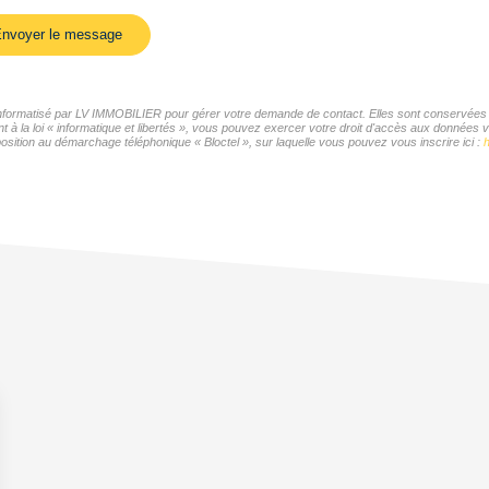
nvoyer le message
r informatisé par LV IMMOBILIER pour gérer votre demande de contact. Elles sont conservées po
t à la loi « informatique et libertés », vous pouvez exercer votre droit d'accès aux données 
sition au démarchage téléphonique « Bloctel », sur laquelle vous pouvez vous inscrire ici :
h