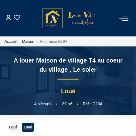
ACHETER
Accueil
Maison
Référence G194
LOUER
A louer Maison de village T4 au coeur
GESTION LOCATIVE
du village
,
Le soler
ESTIMATION
Loué
CONTACT
4
pièce(s)
•
89
m²
•
Réf : G194
NOTRE AGENCE
Loué
Loué