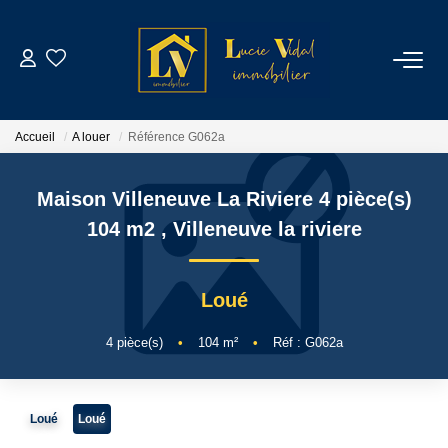
ACHETER
Accueil
A louer
Référence G062a
LOUER
Maison Villeneuve La Riviere 4 pièce(s)
GESTION LOCATIVE
104 m2
,
Villeneuve la riviere
ESTIMATION
Loué
CONTACT
4
pièce(s)
•
104
m²
•
Réf : G062a
NOTRE AGENCE
Loué
Loué