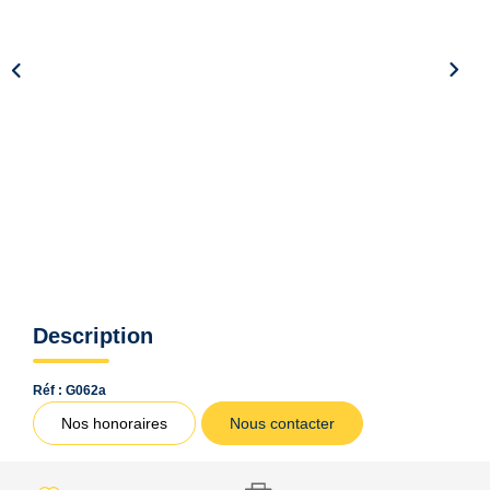
Qui Sommes Nous ?
Notre Équipe
VENDUS/LOUÉS
EN
Description
Réf : G062a
Nos honoraires
Nous contacter