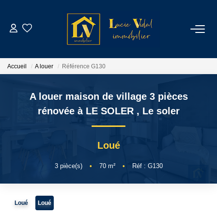
ACHETER
Accueil
A louer
Référence G130
LOUER
A louer maison de village 3 pièces
GESTION LOCATIVE
rénovée à LE SOLER
,
Le soler
ESTIMATION
Loué
CONTACT
3
pièce(s)
•
70
m²
•
Réf : G130
NOTRE AGENCE
Loué
Loué