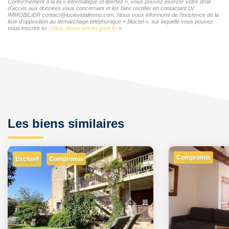
Conformément à la loi « informatique et libertés », vous pouvez exercer votre droit
d'accès aux données vous concernant et les faire rectifier en contactant LV
IMMOBILIER contact@lucievidalimmo.com. Nous vous informons de l'existence de la
liste d'opposition au démarchage téléphonique « Bloctel », sur laquelle vous pouvez
vous inscrire ici :
https://www.bloctel.gouv.fr/
»
Les biens similaires
Compromis
Exclusif
Compromis