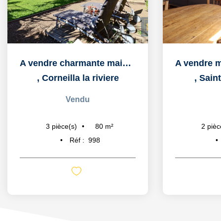
A vendre charmante maison de village avec jardin, garage et...
,
Corneilla la riviere
,
Saint
Vendu
80
m²
3
pièce(s)
2
pièc
Réf :
998