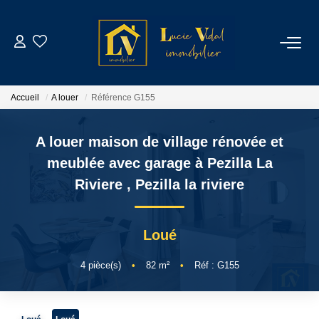
ACHETER
Accueil
A louer
Référence G155
LOUER
A louer maison de village rénovée et
GESTION LOCATIVE
meublée avec garage à Pezilla La
Riviere
,
Pezilla la riviere
ESTIMATION
Loué
CONTACT
4
pièce(s)
•
82
m²
•
Réf : G155
NOTRE AGENCE