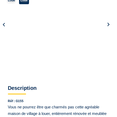
Qui Sommes Nous ?
Loué
Loué
Notre Équipe
VENDUS/LOUÉS
EN
Description
Réf : G155
Vous ne pourrez être que charmés pas cette agréable
maison de village à louer, entièrement rénovée et meublée