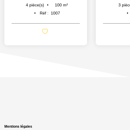
100
m²
4
pièce(s)
3
pièc
Réf :
1007
Mentions légales