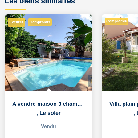
Les biens similaires
Compromis
Exclusif
Compromis
A vendre maison 3 chambres avec jardin arboré et piscine
,
Le soler
,
Vendu