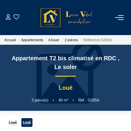
ACHETER
Accueil
Appartements
A louer
2 pièces
Référence G265A
LOUER
Appartement T2 bis climatisé en RDC
,
GESTION LOCATIVE
Le soler
ESTIMATION
Loué
CONTACT
3
pièce(s)
•
40
m²
•
Réf : G265A
NOTRE AGENCE
Loué
Loué