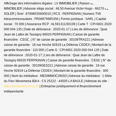
Affichage des informations légales : LV IMMOBILIER | Raison sociale : LV
IMMOBILIER | Adresse siège social : 48.50 Avenue Victor Hugo - 66270 LE
SOLER | Siret : 87998535600010 | RCS : PERPIGNAN | Numero TVA
Intracommunautaire : FR06879985356 | Forme juridique : SARL | Capital
social : 70 000 | Assurance RCP : AL591311/30109 |
Carte T : CPI 6601 2020
000 044 135 | Date de délivrance : 2020-01-17 | Lieu de délivrance : Quai
Jean de Lattre de Tassigny 66020 PERPIGNAN | Caisse de garantie
financière : CEGC. | N° de caisse de garantie : 30109TRA221 | Adresse
caisse de garantie : 16 rue Hoche 92919 La Défense CEDEX | Montant de la
garantie financière : 110 000 | Carte G : CPI 6601 2020 000 044 135 | Date
de délivrance : 2020-01-17 | Lieu de délivrance : Quai Jean de Lattre de
Tassigny 66020 PERPIGNAN | Caisse de garantie financière : CEGC | N° de
caisse de garantie : 30109GES221 | Adresse caisse de garantie : 16 rue
Hoche 92919 La Défense CEDEX | Montant de la garantie financière : 300
000 | Nom du médiateur : MEDIMMOCONSO | Adresse du médiateur : 1 Allée
du Parc Mesemena Bât A - CS 25222 - 44505 LA BAULE | Adresse du site :
https://medimmoconso.fr/
|
Entreprise juridiquement et financièrement
indépendante