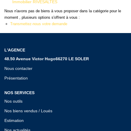
Qui Sommes Nous ?
Immobilier RIVESALTES
Notre Équipe
Nous n'avons pas de biens à vous proposer dans la catégorie pour le
moment , plusieurs options s'offrent à vous :
Transmettez-nous votre demande
VENDUS/LOUÉS
EN
L'AGENCE
48.50 Avenue Victor Hugo66270 LE SOLER
Nous contacter
Présentation
NOS SERVICES
Nos outils
Nos biens vendus / Loués
Estimation
Nos actualités