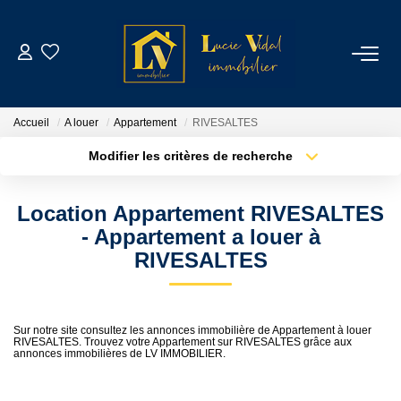
ACHETER
Accueil
A louer
Appartement
RIVESALTES
LOUER
Modifier les critères de recherche
Type de transaction
Localisation
Acheter
Localisation
GESTION LOCATIVE
Location Appartement RIVESALTES
Type de bien
Sélectionnez...
Surface min
- Appartement a louer à
ESTIMATION
RIVESALTES
Plus de critères
Budget max
CONTACT
Créer une alerte
Sur notre site consultez les annonces immobilière de Appartement à louer
RIVESALTES. Trouvez votre Appartement sur RIVESALTES grâce aux
annonces immobilières de LV IMMOBILIER.
NOTRE AGENCE