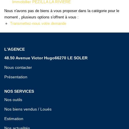
Qui Sommes Nous ?
Immobilier PEZILLA LA RIVIERE
Notre Équipe
Nous n'avons pas de biens à vous proposer dans la catégorie pour le
moment , plusieurs options s'offrent à vous :
Transmettez-nous votre demande
VENDUS/LOUÉS
EN
L'AGENCE
48.50 Avenue Victor Hugo66270 LE SOLER
Nous contacter
Présentation
NOS SERVICES
Nos outils
Nos biens vendus / Loués
Estimation
Nos actualités