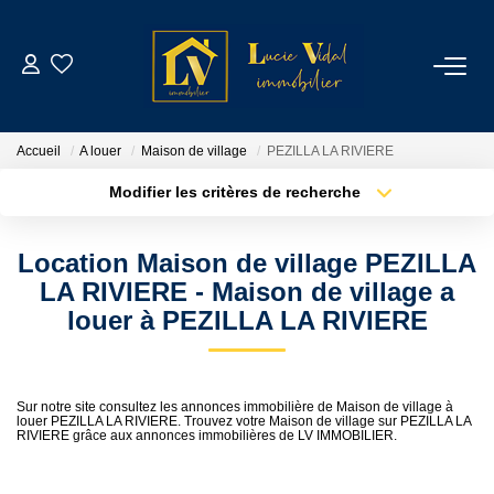
ACHETER
Accueil
A louer
Maison de village
PEZILLA LA RIVIERE
LOUER
Modifier les critères de recherche
Type de transaction
Localisation
Acheter
Localisation
GESTION LOCATIVE
Location Maison de village PEZILLA
Type de bien
Sélectionnez...
Surface min
LA RIVIERE - Maison de village a
ESTIMATION
louer à PEZILLA LA RIVIERE
Plus de critères
Budget max
CONTACT
Créer une alerte
Sur notre site consultez les annonces immobilière de Maison de village à
louer PEZILLA LA RIVIERE. Trouvez votre Maison de village sur PEZILLA LA
RIVIERE grâce aux annonces immobilières de LV IMMOBILIER.
NOTRE AGENCE