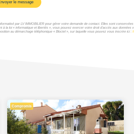
nvoyer le message
r informatisé par LV IMMOBILIER pour gérer votre demande de contact. Elles sont conservées po
t à la loi « informatique et libertés », vous pouvez exercer votre droit d'accès aux données 
sition au démarchage téléphonique « Bloctel », sur laquelle vous pouvez vous inscrire ici :
h
Compromis