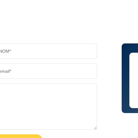
NOM*
email*