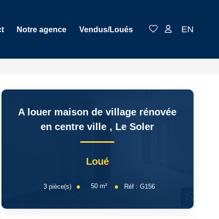
EN
t
Notre agence
Vendus/Loués
A louer maison de village rénovée
en centre ville
,
Le Soler
Loué
50
m²
3
pièce(s)
Réf :
G156