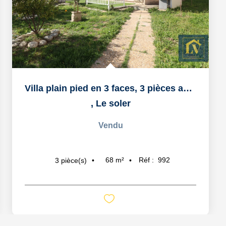
Villa plain pied en 3 faces, 3 pièces avec garage
,
Le soler
Vendu
68
m²
Réf :
992
3
pièce(s)