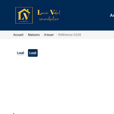
A
Accueil
Maisons
A louer
Référence G156
Loué
Loué