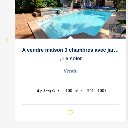
A vendre maison 3 chambres avec jardin arboré et piscine
,
Le soler
Vendu
100
m²
Réf :
1007
4
pièce(s)