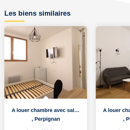
Les biens similaires
A louer chambre avec salle d'eau privative de 13m² dans...
,
Perpignan
,
P