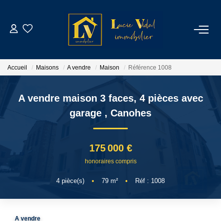
ACHETER
Accueil
Maisons
A vendre
Maison
Référence 1008
LOUER
A vendre maison 3 faces, 4 pièces avec
GESTION LOCATIVE
garage
,
Canohes
ESTIMATION
175 000 €
honoraires compris
CONTACT
4
pièce(s)
•
79
m²
•
Réf : 1008
NOTRE AGENCE
A vendre