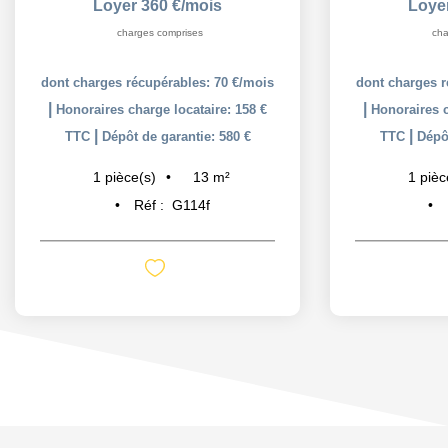
Loyer 360 €/mois
Loye
charges comprises
cha
dont charges récupérables: 70 €/mois
dont charges r
|
|
Honoraires charge locataire: 158 €
Honoraires c
|
|
TTC
Dépôt de garantie: 580 €
TTC
Dépôt
13
m²
1
pièce(s)
1
pièc
Réf :
G114f