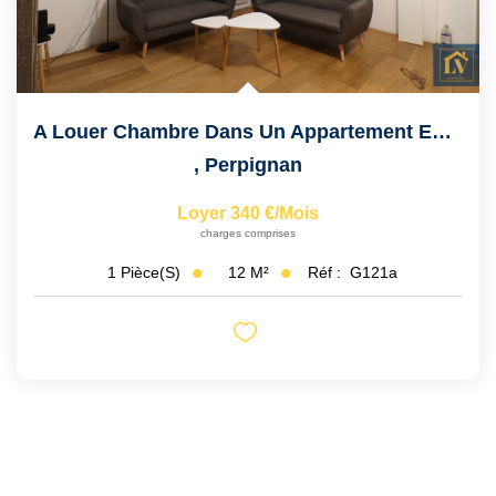
A Louer Chambre Dans Un Appartement En Colocation.
,
Perpignan
Loyer 340 €/mois
charges comprises
12
M²
Réf :
G121a
1
Pièce(s)