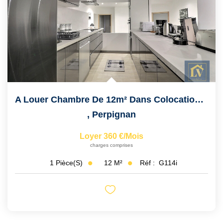
A Louer Chambre De 12m² Dans Colocation De 9 Chambres En...
,
Perpignan
Loyer 360 €/mois
charges comprises
12
M²
Réf :
G114i
1
Pièce(s)