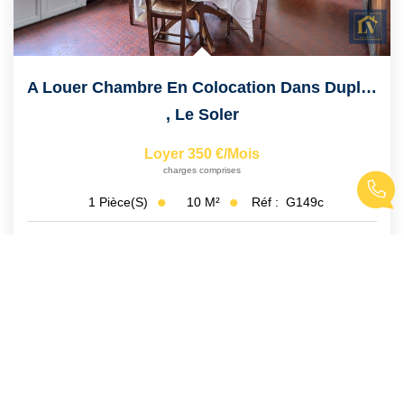
A Louer Chambre En Colocation Dans Duplex T5 À LE SOLER
,
Le Soler
Loyer 350 €/mois
charges comprises
10
M²
Réf :
G149c
1
Pièce(s)