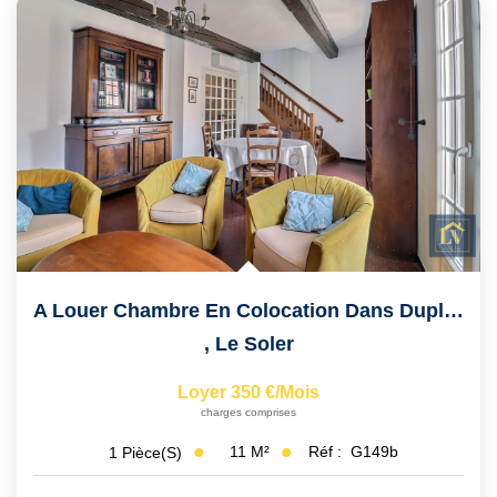
A Louer Chambre En Colocation Dans Duplex T5 À LE SOLER
,
Le Soler
Loyer 350 €/mois
charges comprises
11
M²
Réf :
G149b
1
Pièce(s)