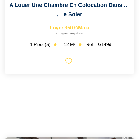
A Louer Une Chambre En Colocation Dans Appartement Duplex...
,
Le Soler
Loyer 350 €/mois
charges comprises
12
M²
Réf :
G149d
1
Pièce(s)