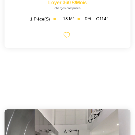
Loyer 360 €/mois
charges comprises
13
M²
Réf :
G114f
1
Pièce(s)