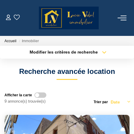
ACHETER
Accueil
Immobilier
LOUER
Modifier les critères de recherche
Localisation
Type de transaction
Surface min
GESTION LOCATIVE
Recherche avancée location
Type de bien
Plus de critères
Budget max
ESTIMATION
Créer une alerte
Afficher la carte
CONTACT
9 annonce(s) trouvée(s)
Trier par
NOTRE AGENCE
Qui Sommes Nous ?