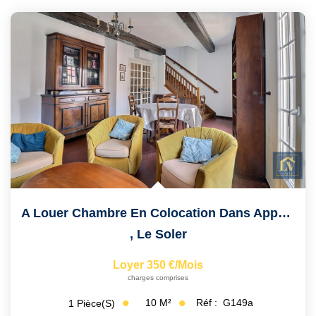
A Louer Chambre En Colocation Dans Appartement Duplex T5 À...
,
Le Soler
Loyer 350 €/mois
charges comprises
10
M²
Réf :
G149a
1
Pièce(s)