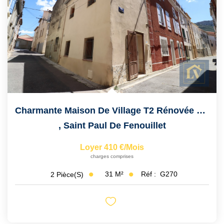
Notre Équipe
VENDUS/LOUÉS
EN
Charmante Maison De Village T2 Rénovée En Centre Village
,
Saint Paul De Fenouillet
Loyer 410 €/mois
charges comprises
31
M²
Réf :
G270
2
Pièce(s)