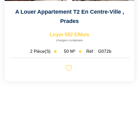
A Louer Appartement T2 En Centre-Ville
,
Prades
Loyer 582 €/mois
charges comprises
50
M²
Réf :
G072b
2
Pièce(s)