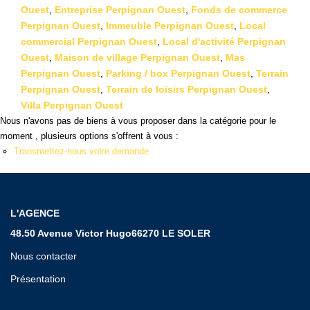
Qui Sommes Nous ?
Ouest
,
Entreprise Perpignan Ouest
,
Fonds de commerce
Notre Équipe
Perpignan Ouest
,
Immeuble Perpignan Ouest
,
Local
commercial Perpignan Ouest
,
Local d'activité Perpignan
Ouest
,
Maison de village Perpignan Ouest
,
Mas
VENDUS/LOUÉS
Perpignan Ouest
,
Parking / box Perpignan Ouest
,
Terrain
Perpignan Ouest
,
Terrain de loisirs Perpignan Ouest
,
EN
Villa Perpignan Ouest
Nous n'avons pas de biens à vous proposer dans la catégorie pour le
moment , plusieurs options s'offrent à vous :
Transmettez-nous votre demande
L'AGENCE
48.50 Avenue Victor Hugo66270 LE SOLER
Nous contacter
Présentation