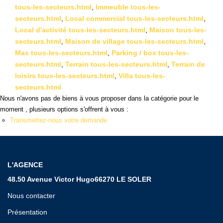
Qui Sommes Nous ?
tous-les-secteurs.html
,
Immeuble tous-les-
Notre Équipe
secteurs.html
,
Local commercial tous-les-secteurs.html
,
Local d'activité tous-les-secteurs.html
,
Maison tous-les-
secteurs.html
,
Maison de village tous-les-secteurs.html
,
VENDUS/LOUÉS
Mas tous-les-secteurs.html
,
Parking / box tous-les-
secteurs.html
,
Terrain tous-les-secteurs.html
,
Terrain de
EN
loisirs tous-les-secteurs.html
,
Villa tous-les-
secteurs.html
Nous n'avons pas de biens à vous proposer dans la catégorie pour le
moment , plusieurs options s'offrent à vous :
Transmettez-nous votre demande
L'AGENCE
48.50 Avenue Victor Hugo66270 LE SOLER
Nous contacter
Présentation