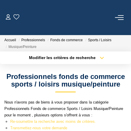
ACHETER
Accueil
Professionnels
Fonds de commerce
Sports / Loisirs
LOUER
Musique/Peinture
Modifier les critères de recherche
GESTION LOCATIVE
Localisation
Type de transaction
Surface min
Professionnels fonds de commerce
Type de bien
ESTIMATION
sports / loisirs musique/peinture
Plus de critères
Budget max
CONTACT
Créer une alerte
Nous n'avons pas de biens à vous proposer dans la catégorie
Professionnels Fonds de commerce Sports / Loisirs Musique/Peinture
pour le moment , plusieurs options s'offrent à vous :
NOTRE AGENCE
Re-soumettre la recherche avec moins de critères.
Transmettez-nous votre demande
Qui Sommes Nous ?