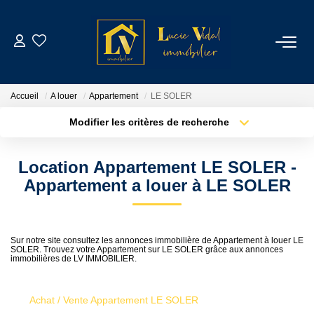
ACHETER
Accueil
A louer
Appartement
LE SOLER
LOUER
Modifier les critères de recherche
Type de transaction
Localisation
Acheter
Localisation
GESTION LOCATIVE
Location Appartement LE SOLER -
Type de bien
Sélectionnez...
Surface min
Appartement a louer à LE SOLER
ESTIMATION
Plus de critères
Budget max
CONTACT
Sur notre site consultez les annonces immobilière de Appartement à louer LE
SOLER. Trouvez votre Appartement sur LE SOLER grâce aux annonces
Créer une alerte
immobilières de LV IMMOBILIER.
NOTRE AGENCE
Achat / Vente Appartement LE SOLER