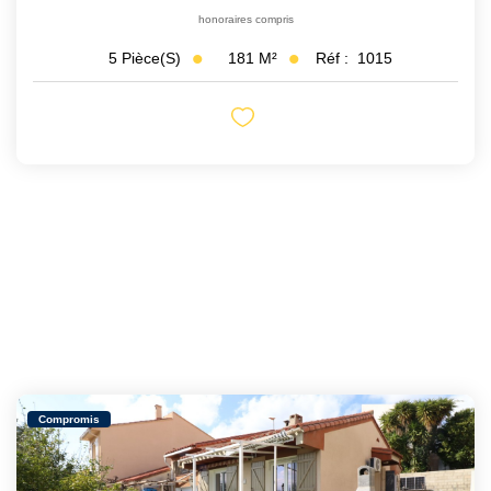
honoraires compris
181
M²
Réf :
1015
5
Pièce(s)
Compromis