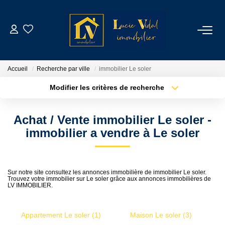
ACHETER
Accueil
Recherche par ville
immobilier Le soler
LOUER
Modifier les critères de recherche
Type de transaction
Localisation
Acheter
Localisation
GESTION LOCATIVE
Achat / Vente immobilier Le soler -
Type de bien
Sélectionnez...
Surface min
immobilier a vendre à Le soler
ESTIMATION
Plus de critères
Budget max
CONTACT
Sur notre site consultez les annonces immobilière de immobilier Le soler.
Trouvez votre immobilier sur Le soler grâce aux annonces immobilières de
Créer une alerte
LV IMMOBILIER.
NOTRE AGENCE
Appartement Le soler (1)
Maison Le soler (3)