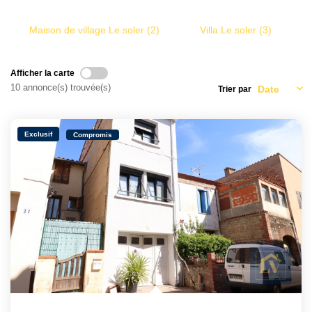
Qui Sommes Nous ?
Notre Équipe
Maison de village Le soler (2)
Villa Le soler (3)
VENDUS/LOUÉS
Afficher la carte
10 annonce(s) trouvée(s)
Trier par
EN
Exclusif
Compromis