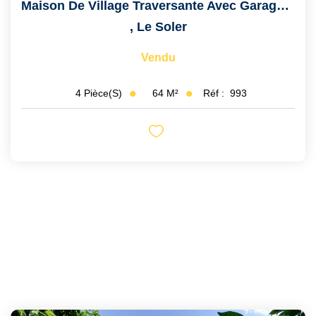
Maison De Village Traversante Avec Garage Et Terrasse
,
Le Soler
Vendu
64
M²
Réf :
993
4
Pièce(s)