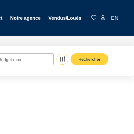
EN
t
Notre agence
Vendus/Loués
Budget max