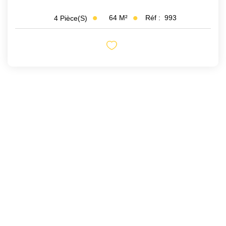
64
M²
Réf :
993
4
Pièce(s)