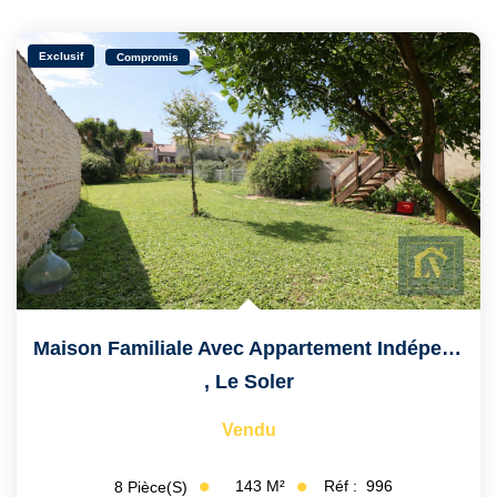
Exclusif
Compromis
Maison Familiale Avec Appartement Indépendant, Garage...
,
Le Soler
Vendu
143
M²
Réf :
996
8
Pièce(s)