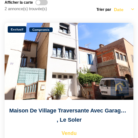
Qui Sommes Nous ?
Afficher la carte
2 annonce(s) trouvée(s)
Trier par
Notre Équipe
Exclusif
Compromis
VENDUS/LOUÉS
EN
Maison De Village Traversante Avec Garage Et Terrasse
,
Le Soler
Vendu