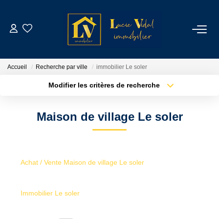
ACHETER
Accueil
Recherche par ville
immobilier Le soler
LOUER
Modifier les critères de recherche
Type de transaction
Localisation
Acheter
Localisation
GESTION LOCATIVE
Maison de village Le soler
Type de bien
Sélectionnez...
Surface min
ESTIMATION
Plus de critères
Budget max
Achat / Vente Maison de village Le soler
CONTACT
Créer une alerte
Immobilier Le soler
NOTRE AGENCE