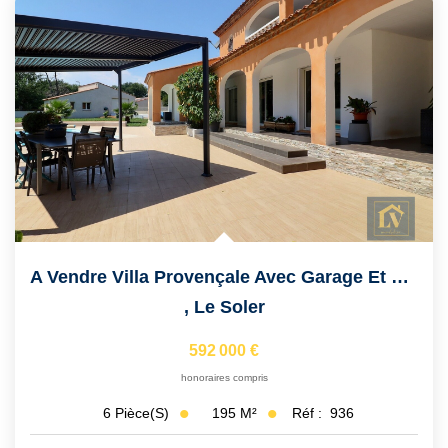
A Vendre Villa Provençale Avec Garage Et Dépendance, Grand...
,
Le Soler
592 000 €
honoraires compris
195
M²
Réf :
936
6
Pièce(s)