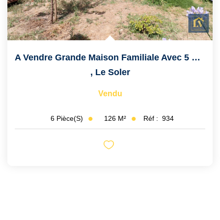
A Vendre Grande Maison Familiale Avec 5 Chambres, Garage Et...
,
Le Soler
Vendu
126
M²
Réf :
934
6
Pièce(s)