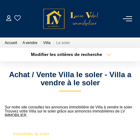
ACHETER
Accueil
A vendre
Villa
Le soler
LOUER
Modifier les critères de recherche
Type de transaction
Localisation
Acheter
Localisation
GESTION LOCATIVE
Achat / Vente Villa le soler - Villa a
Type de bien
Sélectionnez...
Surface min
vendre à le soler
ESTIMATION
Plus de critères
Budget max
CONTACT
Sur notre site consultez les annonces immobilière de Villa à vendre le soler.
Trouvez votre Villa sur le soler grâce aux annonces immobilières de LV
Créer une alerte
IMMOBILIER.
NOTRE AGENCE
Immobilier le soler