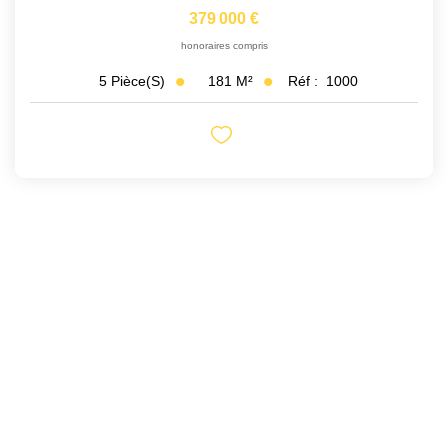
379 000 €
honoraires compris
181
M²
Réf :
1000
5
Pièce(s)