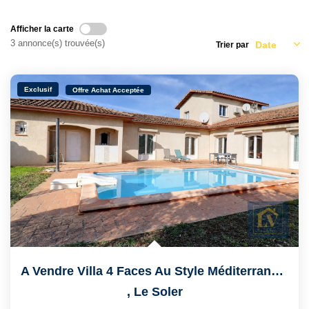
Qui Sommes Nous ?
Notre Équipe
Afficher la carte
3 annonce(s) trouvée(s)
Trier par
VENDUS/LOUÉS
Exclusif
Offre Achat Acceptée
EN
A Vendre Villa 4 Faces Au Style Méditerranéen De 6 Pièces...
,
Le Soler